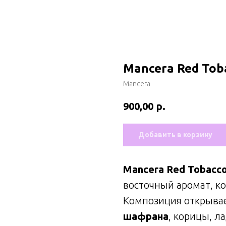
Mancera Red Tob
Mancera
р.
900,00
Добавить в корзину
Mancera Red Tobacc
восточный аромат, к
Композиция открыва
шафрана
, корицы, л