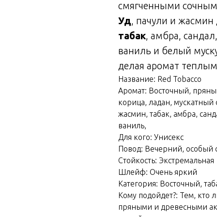
смягченными сочным
Уд
, пачули и жасмин
табак
, амбра, сандал
ваниль и белый муску
делая аромат теплы
Название: Red Tobacco
Аромат: Восточный, пряны
корица, ладан, мускатный о
жасмин, табак, амбра, сан
ваниль,
Для кого: Унисекс
Повод: Вечерний, особый с
Стойкость: Экстремальная
Шлейф: Очень яркий
Категория: Восточный, та
Кому подойдет?: Тем, кто 
пряными и древесными ак