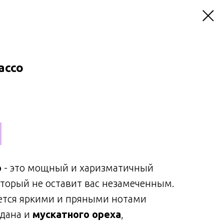
acco
o
- это мощный и харизматичный
оторый не оставит вас незамеченным.
ется яркими и пряными нотами
адана и
мускатного ореха
,