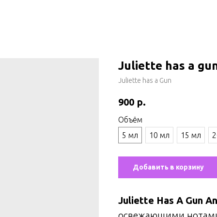
Juliette has a g
Juliette has a Gun
р.
900
Объём
5 мл
10 мл
15 мл
2
Добавить в корзину
Juliette Has A Gun 
освежающими нота