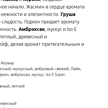
ное начало. Жасмин в сердце аромата
 нежности и элегантности.
Груша
 сладость. Гедион придает аромату
ачность.
Амброксан
, мускус и Iso E
 теплый, древесный и
йф, делая аромат притягательным и
n Anyway
есный, мускусный, амбровый, свежий. Лайм,
ион, амброксан, мускус, Iso E Super.
вный, летний
ревесный