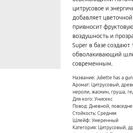
цитрусовое и энергич
добавляет цветочной
привносит фруктовую
воздушность и прозр
Super в базе создают
обволакивающий шле
современным.
Название: Juliette has a gu
Аромат: Цитрусовый, древ
нероли, жасмин, груша, гед
Для кого: Унисекс
Повод: Дневной, повседне
Стойкость: Средняя
Шлейф: Умеренный
Категория: Цитрусовый, д