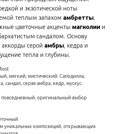
редкой и экзотической ноты
яемой теплым запахом
амбретты
.
ежные цветочные акценты
магнолии
и
бархатистым сандалом. Основу
 аккорды серой
амбры
, кедра и
щущение тепла и глубины.
host
ый, мягкий, мистический. Саподилла,
, сандал, серая амбра, кедр, мускус.
с, повседневный, оригинальный выбор
веточный
ям уникальных композиций, открывающих
роматов.