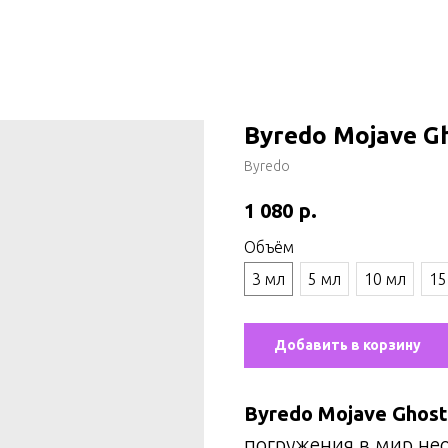
Byredo Mojave G
Byredo
р.
1 080
Объём
3 мл
5 мл
10 мл
15
Добавить в корзину
Byredo Mojave Ghost
погружения в мир н