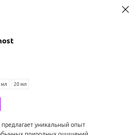
host
 мл
20 мл
предлагает уникальный опыт
еобычных природных ощущений.