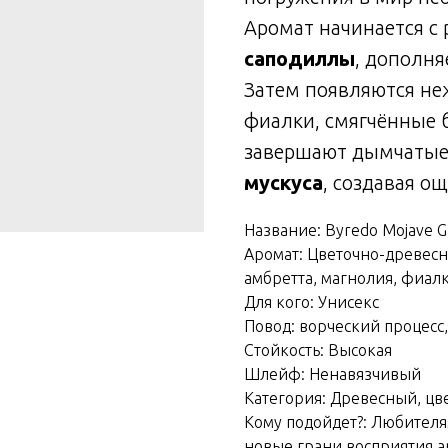
Аромат начинается с 
саподиллы
, дополн
Затем появляются н
фиалки, смягчённые 
завершают дымчатые
мускуса
, создавая о
Название: Byredo Mojave G
Аромат: Цветочно-древесн
амбретта, магнолия, фиалка
Для кого: Унисекс
Повод: ворческий процес
Стойкость: Высокая
Шлейф: Ненавязчивый
Категория: Древесный, ц
Кому подойдет?: Любител
новые грани восприятия а