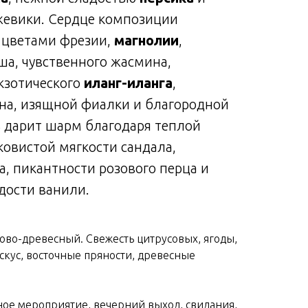
жевики. Сердце композиции
 цветами фрезии,
магнолии
,
а, чувственного жасмина,
кзотического
иланг-иланга
,
на, изящной фиалки и благородной
ть дарит шарм благодаря теплой
ковистой мягкости сандала,
, пикантности розового перца и
дости ванили.
ово-древесный. Свежесть цитрусовых, ягоды,
кус, восточные пряности, древесные
ое мероприятие, вечерний выход, свидания,