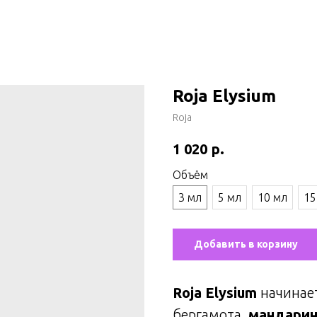
Roja Elysium
Roja
р.
1 020
Объём
3 мл
5 мл
10 мл
15
Добавить в корзину
Roja Elysium
начинае
бергамота,
мандарин