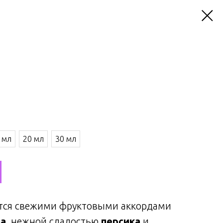
 мл
20 мл
30 мл
тся свежими фруктовыми аккордами
а
, нежной сладостью
персика
и