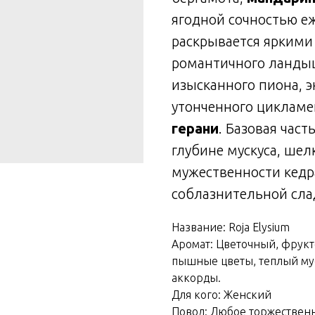
ягодной сочностью е
раскрывается яркими
романтичного ландыш
изысканного пиона, э
утонченного цикламе
герани
. Базовая час
глубине мускуса, шел
мужественности кедра
соблазнительной сла
Название: Roja Elysium
Аромат: Цветочный, фрукт
пышные цветы, теплый мус
аккорды.
Для кого: Женский
Повод: Любое торжественн