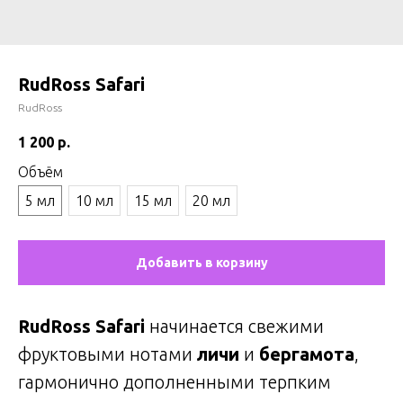
RudRoss Safari
RudRoss
1 200
р.
Объём
5 мл
10 мл
15 мл
20 мл
Добавить в корзину
RudRoss Safari
начинается свежими
фруктовыми нотами
личи
и
бергамота
,
гармонично дополненными терпким