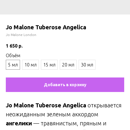
Jo Malone Tuberose Angelica
Jo Malone London
1 650
р.
Объём
5 мл
10 мл
15 мл
20 мл
30 мл
Добавить в корзину
Jo Malone Tuberose Angelica
открывается
неожиданным зеленым аккордом
ангелики
— травянистым, пряным и