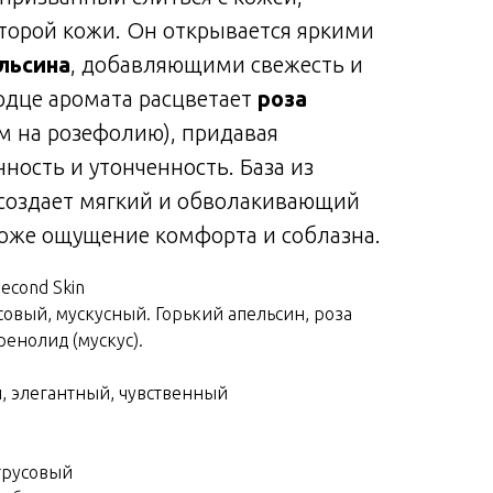
торой кожи. Он открывается яркими
льсина
, добавляющими свежесть и
ердце аромата расцветает
роза
м на розефолию), придавая
ость и утонченность. База из
 создает мягкий и обволакивающий
коже ощущение комфорта и соблазна.
Second Skin
совый, мускусный. Горький апельсин, роза
ренолид (мускус).
, элегантный, чувственный
трусовый