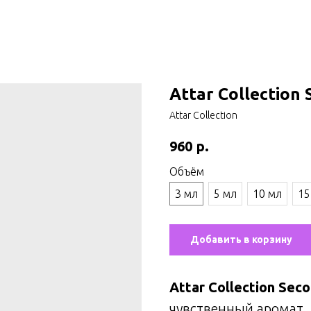
Attar Collection 
Attar Collection
р.
960
Объём
3 мл
5 мл
10 мл
15
Добавить в корзину
Attar Collection Sec
чувственный аромат, 