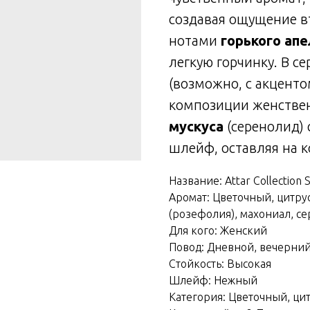
создавая ощущение в
нотами
горького апе
легкую горчинку. В с
(возможно, с акценто
композиции женственн
мускуса
(серенолид)
шлейф, оставляя на 
Название: Attar Collection 
Аромат: Цветочный, цитру
(розефолия), махониал, се
Для кого: Женский
Повод: Дневной, вечерний
Стойкость: Высокая
Шлейф: Нежный
Категория: Цветочный, ци