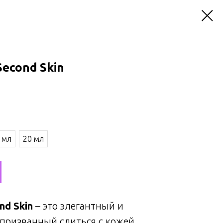
Second Skin
 мл
20 мл
ond Skin
– это элегантный и
призванный слиться с кожей,