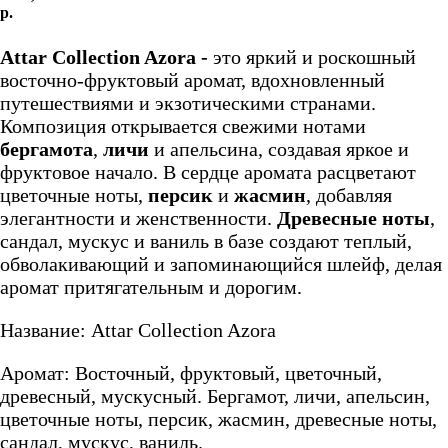
р.
Добавить в корзину
Attar Collection Azora -
это яркий и роскошный
восточно-фруктовый аромат, вдохновленный
путешествиями и экзотическими странами.
Композиция открывается свежими нотами
бергамота
,
личи
и апельсина, создавая яркое и
фруктовое начало. В сердце аромата расцветают
цветочные ноты,
персик
и
жасмин
, добавляя
элегантности и женственности.
Древесные ноты
,
сандал, мускус и ваниль в базе создают теплый,
обволакивающий и запоминающийся шлейф, делая
аромат притягательным и дорогим.
Название: Attar Collection Azora
Аромат: Восточный, фруктовый, цветочный,
древесный, мускусный. Бергамот, личи, апельсин,
цветочные ноты, персик, жасмин, древесные ноты,
сандал, мускус, ваниль.