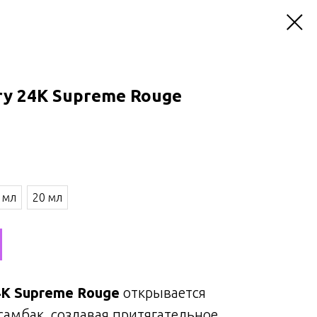
ury 24K Supreme Rouge
 мл
20 мл
24K Supreme Rouge
открывается
амбак, создавая притягательное