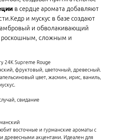
еции
в сердце аромата добавляют
сти.Кедр и мускус в базе создают
 амбровый и обволакивающий
т роскошным, сложным и
ury 24K Supreme Rouge
нский, фруктовый, цветочный, древесный.
апельсиновый цвет, жасмин, ирис, ваниль,
мускус.
случай, свидание
рманский
любит восточные и гурманские ароматы с
и древесными акцентами. Идеален для