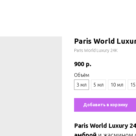
Paris World Lux
Paris World Luxury 24K
р.
900
Объём
3 мл
5 мл
10 мл
15
Добавить в корзину
Paris World Luxury 
амброй
и жасмином с