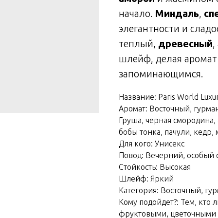
начало.
Миндаль
,
сп
элегантности и сладо
теплый,
древесный
,
шлейф, делая арома
запоминающимся.
Название: Paris World Lux
Аромат: Восточный, гурма
Груша, черная смородина, 
бобы тонка, пачули, кедр, 
Для кого: Унисекс
Повод: Вечерний, особый 
Стойкость: Высокая
Шлейф: Яркий
Категория: Восточный, гу
Кому подойдет?: Тем, кто 
фруктовыми, цветочными 