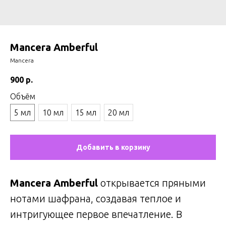
Mancera Amberful
Mancera
900
р.
Объём
5 мл
10 мл
15 мл
20 мл
Добавить в корзину
Mancera Amberful
открывается пряными
нотами шафрана, создавая теплое и
интригующее первое впечатление. В