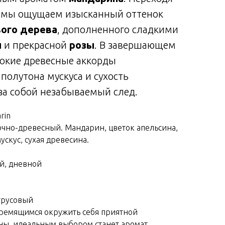
, мы ощущаем изысканный оттенок
вого
дерева
, дополненного сладкими
и
и прекрасной
розы
. В завершающем
бокие древесные аккорды
 полутона мускуса и сухость
за собой незабываемый след.
rin
очно-древесный. Мандарин, цветок апельсина,
мускус, сухая древесина.
й, дневной
трусовый
тремящимся окружить себя приятной
ны, идеальным выбором станет аромат,