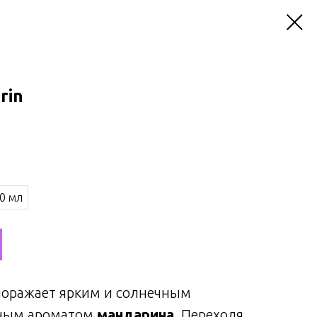
rin
0 мл
оражает ярким и солнечным
бным ароматом
мандарина
. Переходя