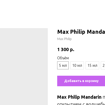
Max Philip Manda
Max Philip
р.
1 300
Объём
5 мл
10 мл
15 мл
2
Добавить в корзину
Max Philip Mandarin
п
открытием с волше