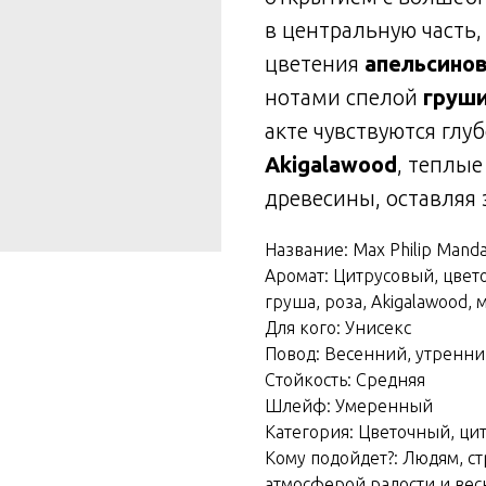
в центральную часть
цветения
апельсино
нотами спелой
груш
акте чувствуются глу
Akigalawood
, теплые
древесины, оставляя 
Название: Max Philip Manda
Аромат: Цитрусовый, цвет
груша, роза, Akigalawood, 
Для кого: Унисекс
Повод: Весенний, утренни
Стойкость: Средняя
Шлейф: Умеренный
Категория: Цветочный, ци
Кому подойдет?: Людям, с
атмосферой радости и вес