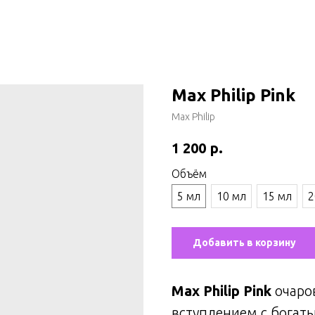
Max Philip Pink
Max Philip
р.
1 200
Объём
5 мл
10 мл
15 мл
2
Добавить в корзину
Max Philip Pink
очаро
вступлением с бога