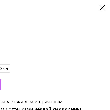
0 мл
вывает живым и приятным
тыми оттенками
чёрной смородины
,