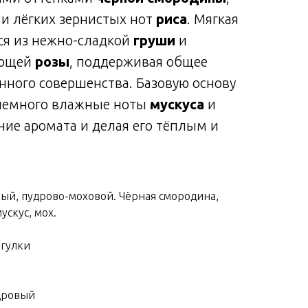
и лёгких зернистых нот
риса
. Мягкая
ся из нежно-сладкой
груши
и
ающей
розы
, поддерживая общее
нного совершенства. Базовую основу
 немного влажные ноты
мускуса
и
ание аромата и делая его тёплым и
ый, пудрово-моховой. Чёрная смородина,
ускус, мох.
огулки
дровый