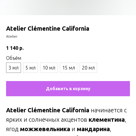
Atelier Clémentine California
Atelier
1 140
р.
Объём
3 мл
5 мл
10 мл
15 мл
20 мл
Добавить в корзину
Atelier Clémentine California
начинается с
ярких и солнечных акцентов
клементина
,
ягод
можжевельника
и
мандарина
,