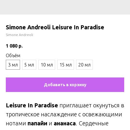
Simone Andreoli Leisure In Paradise
Simone Andreoli
1 080
р.
Объём
3 мл
5 мл
10 мл
15 мл
20 мл
Добавить в корзину
Leisure In Paradise
приглашает окунуться в
тропическое наслаждение с освежающими
нотами
папайи
и
ананаса
. Сердечные