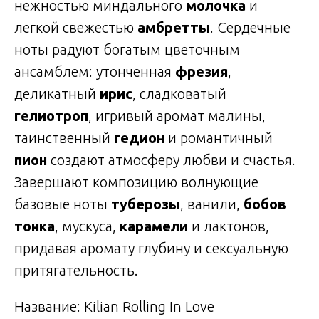
нежностью миндального
молочка
и
легкой свежестью
амбретты
. Сердечные
ноты радуют богатым цветочным
ансамблем: утонченная
фрезия
,
деликатный
ирис
, сладковатый
гелиотроп
, игривый аромат малины,
таинственный
гедион
и романтичный
пион
создают атмосферу любви и счастья.
Завершают композицию волнующие
базовые ноты
туберозы
, ванили,
бобов
тонка
, мускуса,
карамели
и лактонов,
придавая аромату глубину и сексуальную
притягательность.
Название: Kilian Rolling In Love