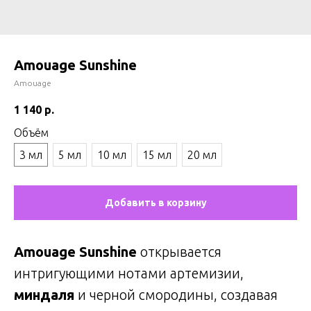
Amouage Sunshine
Amouage
1 140
р.
Объём
3 мл
5 мл
10 мл
15 мл
20 мл
Добавить в корзину
Amouage Sunshine
открывается
интригующими нотами артемизии,
миндаля
и черной смородины, создавая