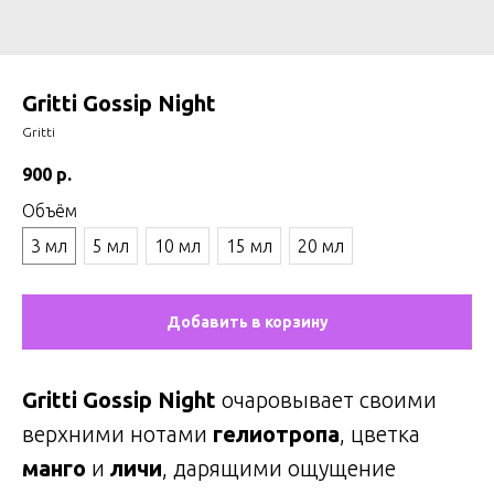
Gritti Gossip Night
Gritti
900
р.
Объём
3 мл
5 мл
10 мл
15 мл
20 мл
Добавить в корзину
Gritti Gossip Night
очаровывает своими
верхними нотами
гелиотропа
, цветка
манго
и
личи
, дарящими ощущение